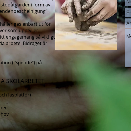
 stödåtgärder i form av
pendenbescheinigung".
åller ges enbart ut för
ever som uppfyller
ditt engagemang så viktigt
da arbete! Bidraget är
ation ("Spende") på
IGA SKOLARBETET
och läsplattor)
per
ehov