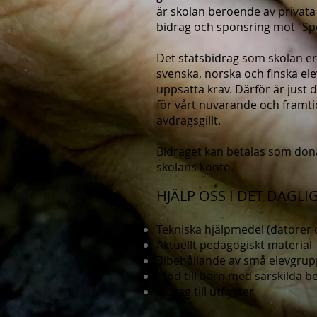
är skolan beroende av privata
bidrag och sponsring mot "S
Det statsbidrag som skolan erh
svenska, norska och finska el
uppsatta krav. Därför är just 
för vårt nuvarande och framti
avdragsgillt.
Bidraget kan betalas som don
skolans konto.
HJÄLP OSS I DET DAGL
Tekniska hjälpmedel (datorer 
Aktuellt pedagogiskt material
Bibehållande av små elevgrup
Stöd till barn med särskilda b
Bidrag till utflykter