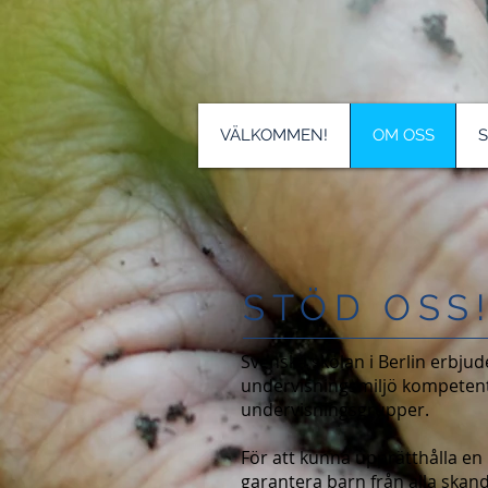
VÄLKOMMEN!
OM OSS
STÖD OSS
Svenska skolan i Berlin erbjud
undervisningsmiljö kompeten
undervisningsgrupper.
För att kunna upprätthålla en
garantera barn från alla skand