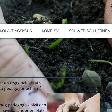
SKOLA/DAGSKOLA
KOMP. SV.
SCHWEDISCH LERNEN
!
er en trygg och kreativ
ta pedagoger och små
F
K
 hög pedagogisk nivå och
inaviska länder en plats,