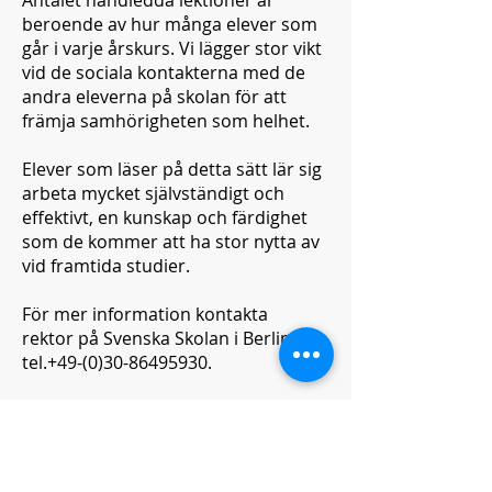
Antalet handledda lektioner är
beroende av hur många elever som
går i varje årskurs. Vi lägger stor vikt
vid de sociala kontakterna med de
andra eleverna på skolan för att
främja samhörigheten som helhet.
Elever som läser på detta sätt lär sig
arbeta mycket självständigt och
effektivt, en kunskap och färdighet
som de kommer att ha stor nytta av
vid framtida studier.
För mer information kontakta
rektor på Svenska Skolan i Berlin,
tel.+49-(0)30-86495930.
Sofia Distansundervisning
Alsnögatan 11, plan 5 116 41
Stockholm
Tel: +46 8 555 777 00