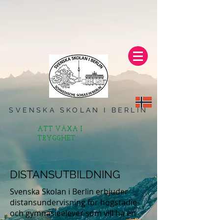
SVENSKA SKOLAN I BERLIN
ATT VÄXA I
TRYGGHET
DISTANSUTBILDNING
Svenska Skolan i Berlin erbjuder
distansundervisning för högstadie-
och gymnasieelever som vill ha en