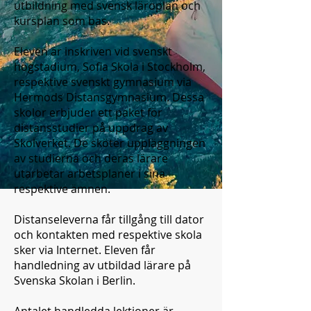
utbildning med svensk läroplan och
kursplan som bas.
Eleven är inskriven vid svenskt
högstadium, Sofia Skola i Stockholm,
respektive svenskt gymnasium via
Hermods Distansgymnasium. Dessa
skolor erbjuder ett paket för
distansstudier på uppdrag av
Skolverket. De sköter uppläggningen
av studierna och deras lärare
utarbetar arbetsplaner i sina
respektive ämnen.
Distanseleverna får tillgång till dator
och kontakten med respektive skola
sker via Internet. Eleven får
handledning av utbildad lärare på
Svenska Skolan i Berlin.