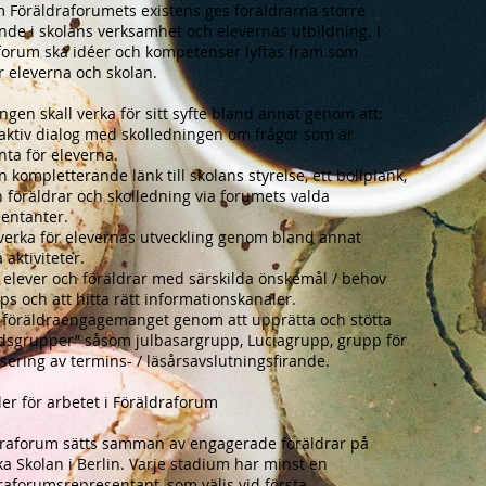
Föräldraforumets existens ges föräldrarna större
ande i skolans verksamhet och elevernas utbildning. I
forum ska idéer och kompetenser lyftas fram som
 eleverna och skolan.
ngen skall verka för sitt syfte bland annat genom att:
 aktiv dialog med skolledningen om frågor som är
nta för eleverna.
n kompletterande länk till skolans styrelse, ett bollplank,
 föräldrar och skolledning via forumets valda
entanter.
 verka för elevernas utveckling genom bland annat
a aktiviteter.
 elever och föräldrar med särskilda önskemål / behov
ps och att hitta rätt informationskanaler.
 föräldraengagemanget genom att upprätta och stötta
idsgrupper” såsom julbasargrupp, Luciagrupp, grupp för
sering av termins- / läsårsavslutningsfirande.
ler för arbetet i Föräldraforum
draforum sätts samman av engagerade föräldrar på
a Skolan i Berlin. Varje stadium har minst en
raforumsrepresentant, som väljs vid första