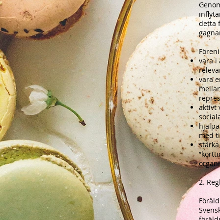
Genom 
inflyt
detta 
gagnar
Föreni
vara i
releva
vara e
mellan
repres
aktivt
social
hjälpa
med ti
stärka
”kortt
organi
2. Reg
Föräl
Svensk
föräld