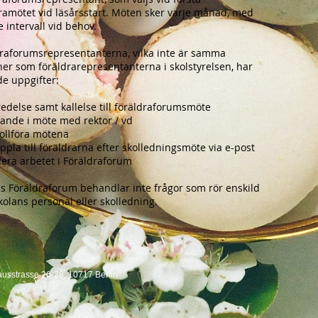
ramötet vid läsårsstart. Möten sker varje månad, med
e intervall vid behov.
raforumsrepresentanterna, vilka inte är samma
er som föräldrarepresentanterna i skolstyrelsen, har
de uppgifter:
edelse samt kallelse till föräldraforumsmöte
ande i möte med rektor / vd
ollföra mötena
ppla till föräldrarna efter skolledningsmöte via e-post
era arbetet i Föräldraforum
s Föräldraforum behandlar inte frågor som rör enskild
skolans personal eller skolledning.
ausstrasse 26-28, 10717 Berlin