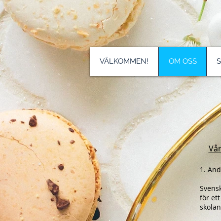
VÄLKOMMEN!
OM OSS
Vår
1. Än
Svensk
för et
skolan