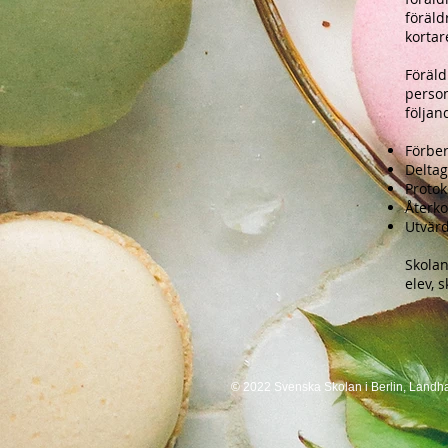
föräld
kortar
Föräld
person
följan
Förber
Deltag
Protok
Återko
Utvärd
Skolan
elev, 
© 2022 Svenska Skolan i Berlin, Landh