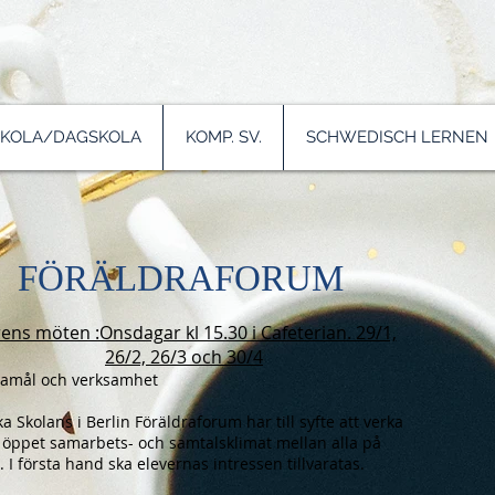
SKOLA/DAGSKOLA
KOMP. SV.
SCHWEDISCH LERNEN
FÖRÄLDRAFORUM
ens möten :Onsdagar kl 15.30 i Cafeterian. 29/1,
26/2, 26/3 och 30/4
damål och verksamhet
a Skolans i Berlin Föräldraforum har till syfte att verka
t öppet samarbets- och samtalsklimat mellan alla på
. I första hand ska elevernas intressen tillvaratas.