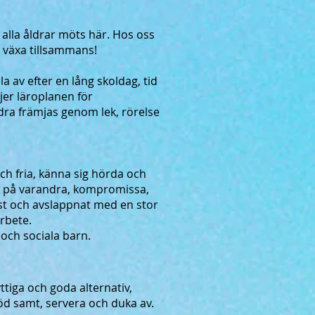
 i alla åldrar möts här. Hos oss
h växa tillsammans!
pla av efter en lång skoldag, tid
jer läroplanen för
dra främjas genom lek, rörelse
och fria, känna sig hörda och
na på varandra, kompromissa,
öst och avslappnat med en stor
arbete.
a och sociala barn.
yttiga och goda alternativ,
röd samt, servera och duka av.