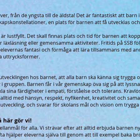
ever, från de yngsta till de äldsta! Det är fantastiskt att barn
nskapskonstellationer, en plats för barnen att få utvecklas oc
s är lustfyllt. Det skall finnas plats och tid för barnen att kop
 läxläsning eller gemensamma aktiviteter. Fritids på SSB föl
elevernas fantasi och förmåga att lära tillsammans med an
 uttrycksformer.
 utvecklingen hos barnet, att alla barn ska känna sig trygga 
v i gruppen. Barnen får i vår gemenskap öva sig på att lyss
a sina färdigheter i empati, förståelse och tolerans. Kravl
alltid med hänsyn, respekt, nyfikenhet, kreativitet och sam
ör utveckling, och svarar för skolans mål och vision om trygg
 här gör vi!
llanmål för alla. Vi strävar efter att alltid erbjuda barnen n
a hjälper eleverna själva till genom att till exempel baka b