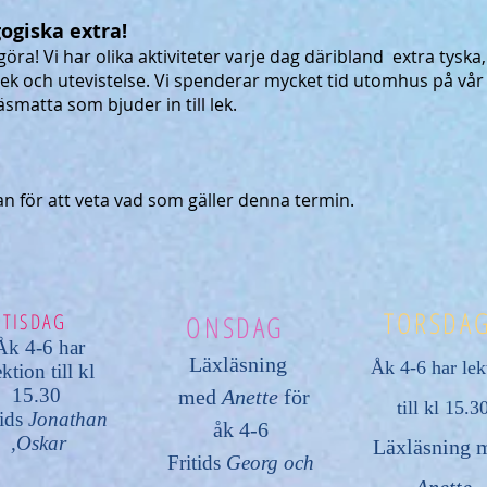
ogiska extra!
 göra! Vi har olika aktiviteter varje dag däribland extra tyska
k och utevistelse. Vi spenderar mycket tid utomhus på vår 
äsmatta som bjuder in till lek.
n för att veta vad som gäller denna termin.
TORSDA
TISDAG
ONSDAG
Åk 4-6 har
Läxläsning
Åk 4-6 har lek
ktion till kl
15.30
med
Anette
för
till kl 15.3
tids
Jonathan
åk 4-6
,Oskar
Läxläsning 
Fritids
Georg och