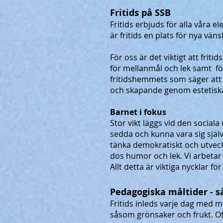
Fritids på SSB
Fritids erbjuds för alla våra el
är fritids en plats för nya vä
För oss är det viktigt att fritid
för mellanmål och lek samt för
fritidshemmets som säger att 
och skapande genom estetiska
Barnet i fokus
Stor vikt läggs vid den sociala
sedda och kunna vara sig själ
tänka demokratiskt och utveckl
dos humor och lek. Vi arbetar 
Allt detta är viktiga nycklar f
Pedagogiska måltider - så
Fritids inleds varje dag med me
såsom grönsaker och frukt. Oft