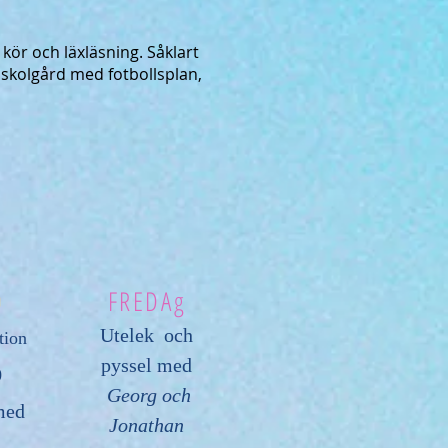
, kör och läxläsning. Såklart
skolgård med fotbollsplan,
G
FREDAg
Utelek och
tion
pyssel med
0
Georg och
med
Jonathan