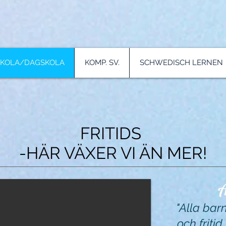
SKOLA/DAGSKOLA
KOMP. SV.
SCHWEDISCH LERNEN
FRITIDS
-HÄR VÄXER VI ÄN MER!
A
"Alla barn 
och friti