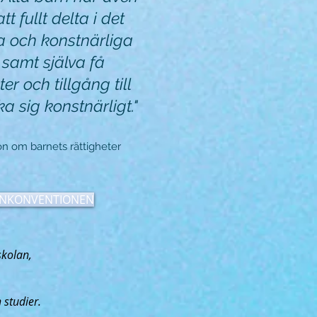
 att fullt delta i det
la och konstnärliga
, samt själva få
er och tillgång till
ka sig konstnärligt."
n om barnets rättigheter
NKONVENTIONEN
skolan,
studier.