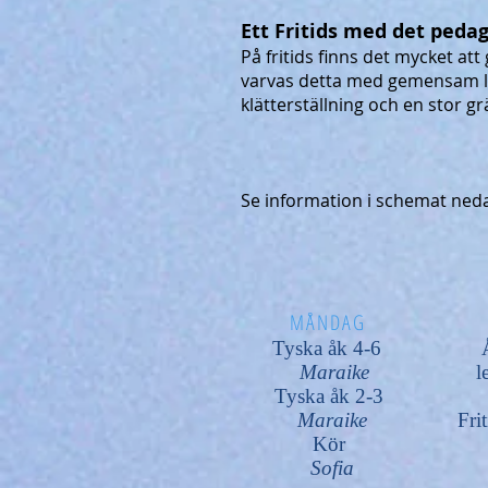
Ett Fritids med det pedag
På fritids finns det mycket att
varvas detta med gemensam le
klätterställning och en stor gr
Se information i schemat neda
MÅNDAG
Tyska åk 4-6
Maraike
le
Tyska åk 2-3
Maraike
Fri
Kör
Sofia