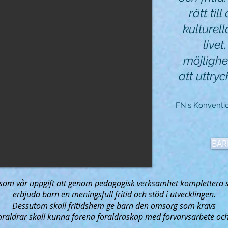
rätt till
kulturel
livet
möjlighet
att uttryc
FN:s Konventio
BAR
 som vår uppgift att genom pedagogisk verksamhet komplettera 
erbjuda barn en meningsfull fritid och stöd i utvecklingen.
Dessutom skall fritidshem
ge barn den omsorg som krävs
öräldrar skall
kunna förena föräldraskap med förvärvsarbete och 