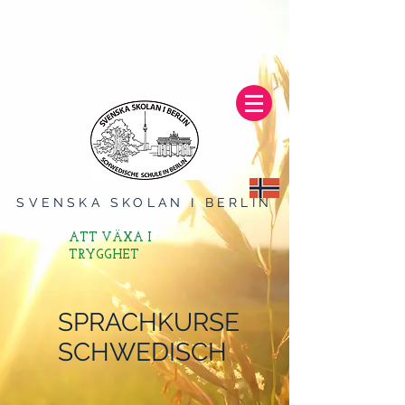
SVENSKA SKOLAN I BERLIN
ATT VÄXA I
TRYGGHET
SPRACHKURSE
SCHWEDISCH